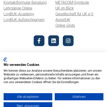
Kontaktformular Beratung
METACOM-Symbole
Lehrgänge Online
UK im Blick
LogBUK Academy
Gesellschaft für UK e.V.
LogBUK Aufzeichnungen
AssistUK
Online Grids
Wir verwenden Cookies
Wir können diese zur Analyse unserer Besucherdaten platzieren, um unsere
Webseite zu verbessern, personalisierte Inhalte anzuzeigen und Ihnen ein
© 2026 REHAVISTA Hub
großartiges Webseiten-Erlebnis zu bieten. Für weitere Informationen zu den
von uns verwendeten Cookies öffnen Sie die Einstellungen.
Datenschutz
Impressum
Alle akzeptieren
Ablehnen
Barrierefreiheit
Nein, anpassen