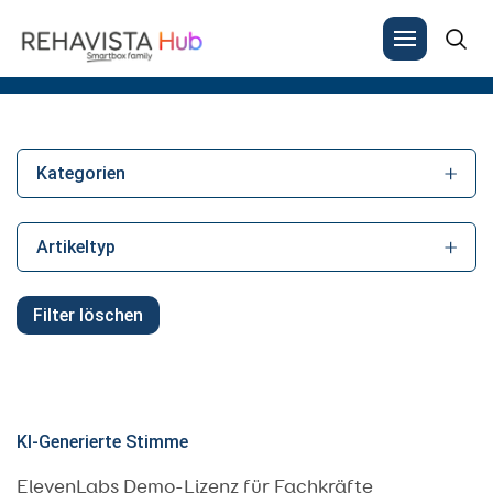
Results for: "elevenlabs"
Search
for:
Kategorien
Artikeltyp
Filter löschen
KI-Generierte Stimme
ElevenLabs Demo-Lizenz für Fachkräfte