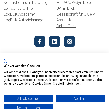
Kontaktformular Beratung
METACOM-Symbole
Lehrgänge Online
UK im Blick
LogBUK Academy
Gesellschaft für UK e.V.
LogBUK Aufzeichnungen
AssistUK
Online Grids
Wir verwenden Cookies
Wir können diese zur Analyse unserer Besucherdaten platzieren, um unsere
Webseite zu verbessern, personalisierte Inhalte anzuzeigen und Ihnen ein
© 2026 REHAVISTA Hub
großartiges Webseiten-Erlebnis zu bieten. Für weitere Informationen zu den
von uns verwendeten Cookies öffnen Sie die Einstellungen.
Datenschutz
Impressum
Alle akzeptieren
Ablehnen
Barrierefreiheit
Nein, anpassen