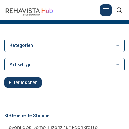
Results for: "elevenlabs"
Search
for:
Kategorien
Artikeltyp
Filter löschen
KI-Generierte Stimme
ElevenLabs Demo-Lizenz für Fachkräfte