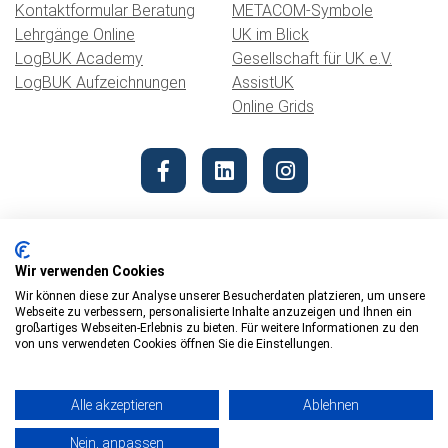
Kontaktformular Beratung
METACOM-Symbole
Lehrgänge Online
UK im Blick
LogBUK Academy
Gesellschaft für UK e.V.
LogBUK Aufzeichnungen
AssistUK
Online Grids
Wir verwenden Cookies
Wir können diese zur Analyse unserer Besucherdaten platzieren, um unsere
Webseite zu verbessern, personalisierte Inhalte anzuzeigen und Ihnen ein
© 2026 REHAVISTA Hub
großartiges Webseiten-Erlebnis zu bieten. Für weitere Informationen zu den
von uns verwendeten Cookies öffnen Sie die Einstellungen.
Datenschutz
Impressum
Alle akzeptieren
Ablehnen
Barrierefreiheit
Nein, anpassen