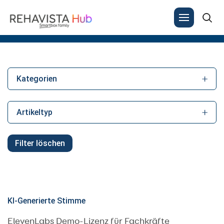
Results for: "elevenlabs"
Search
for:
Kategorien
Artikeltyp
Filter löschen
KI-Generierte Stimme
ElevenLabs Demo-Lizenz für Fachkräfte