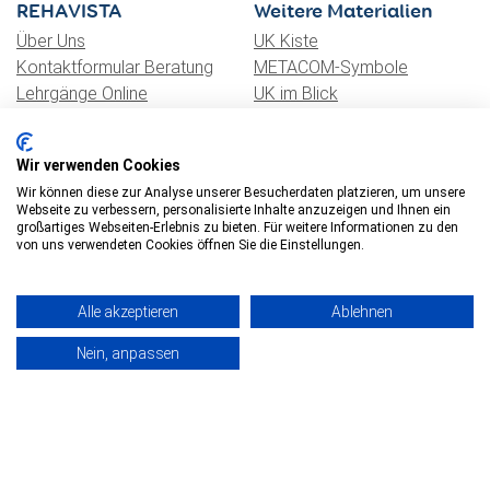
REHAVISTA
Weitere Materialien
Über Uns
UK Kiste
Kontaktformular Beratung
METACOM-Symbole
Lehrgänge Online
UK im Blick
LogBUK Academy
Gesellschaft für UK e.V.
LogBUK Aufzeichnungen
AssistUK
Wir verwenden Cookies
Online Grids
Wir können diese zur Analyse unserer Besucherdaten platzieren, um unsere
Webseite zu verbessern, personalisierte Inhalte anzuzeigen und Ihnen ein
großartiges Webseiten-Erlebnis zu bieten. Für weitere Informationen zu den
von uns verwendeten Cookies öffnen Sie die Einstellungen.
Alle akzeptieren
Ablehnen
Nein, anpassen
© 2026 REHAVISTA Hub
Datenschutz