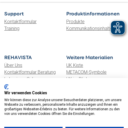
Support
Produktinformationen
Kontaktformular
Produkte
Training
Kommunikationsinhalte
REHAVISTA
Weitere Materialien
Über Uns
UK Kiste
Kontaktformular Beratung
METACOM-Symbole
Lehrgänge Online
UK im Blick
LogBUK Academy
Gesellschaft für UK e.V.
LogBUK Aufzeichnungen
AssistUK
Wir verwenden Cookies
Online Grids
Wir können diese zur Analyse unserer Besucherdaten platzieren, um unsere
Webseite zu verbessern, personalisierte Inhalte anzuzeigen und Ihnen ein
großartiges Webseiten-Erlebnis zu bieten. Für weitere Informationen zu den
von uns verwendeten Cookies öffnen Sie die Einstellungen.