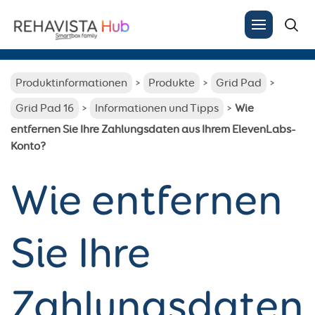
Search
for:
Produktinformationen
Produkte
Grid Pad
Grid Pad 16
Informationen und Tipps
Wie
entfernen Sie Ihre Zahlungsdaten aus Ihrem ElevenLabs-
Konto?
Wie entfernen
Sie Ihre
Zahlungsdaten